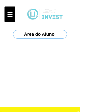
Área do Aluno
Certificações:
Anbima
:
CPA-10, CPA-20, CEA
ANCORD
:
AAI
Planejar
: CFP