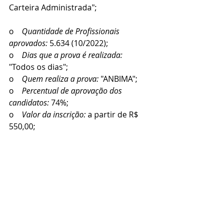
Carteira Administrada";
o    
Quantidade de Profissionais 
aprovados: 
5.634 (10/2022);
o    
Dias que a prova é realizada:
"Todos os dias";
o    
Quem realiza a prova:
 "ANBIMA";
o    
Percentual de aprovação dos 
candidatos:
 74%;
o    
Valor da inscrição:
 a partir de R$ 
550,00; 
o    
Prazo de Vencimento: 
5 anos 
profissionais que atuam em 
instituições associados a Anbima e 3 
Anos para profissionais que não 
atuam em instituições associadas;
·         
CGE: 
Destinado ao Profissional 
que irá atuar com gestão de 