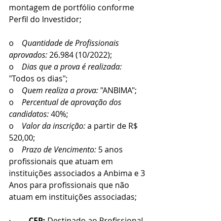
montagem de portfólio conforme 
Perfil do Investidor;
o    
Quantidade de Profissionais 
aprovados: 
26.984 (10/2022);
o    
Dias que a prova é realizada:
"Todos os dias";
o    
Quem realiza a prova:
 "ANBIMA";
o    
Percentual de aprovação dos 
candidatos:
 40%;
o    
Valor da inscrição:
 a partir de R$ 
520,00; 
o    
Prazo de Vencimento: 
5 anos 
profissionais que atuam em 
instituições associados a Anbima e 3 
Anos para profissionais que não 
atuam em instituições associadas;
·         
CFP:
 Destinado ao Profissional 