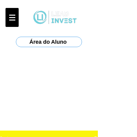
Área do Aluno
Certificações:
Anbima
:
CPA-10, CPA-20, CEA
ANCORD
:
AAI
Planejar
: CFP