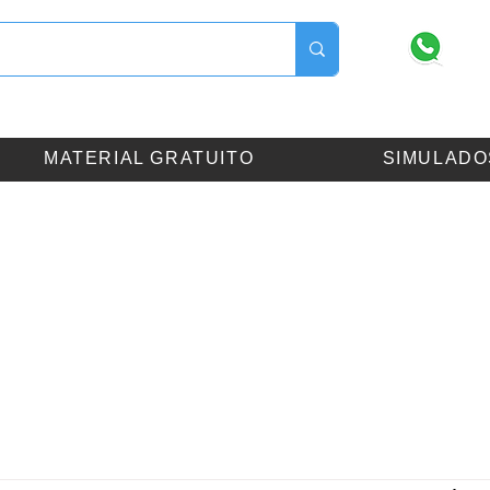
(13
MATERIAL GRATUITO
SIMULADO
ANCORD
P
, CPA-20, CEA
:
AAI