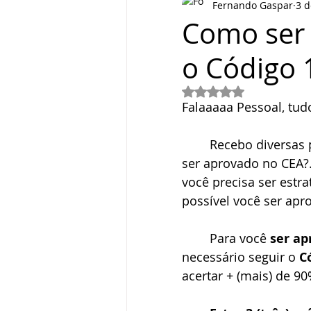
Fernando Gaspar
3 d
Como ser
o Código 
Avaliado com NaN de 
Falaaaaa Pessoal, tu
	Recebo diversas perguntas como: "Professor o que devo focar para 
ser aprovado no CEA?
você precisa ser estra
possível você ser apr
	Para você 
ser ap
necessário seguir o 
C
acertar + (mais) de 9