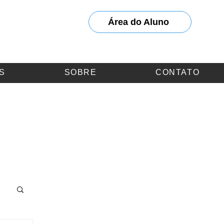
) 98811-7227
Área do Aluno
S
SOBRE
CONTATO
lanejar
: CFP