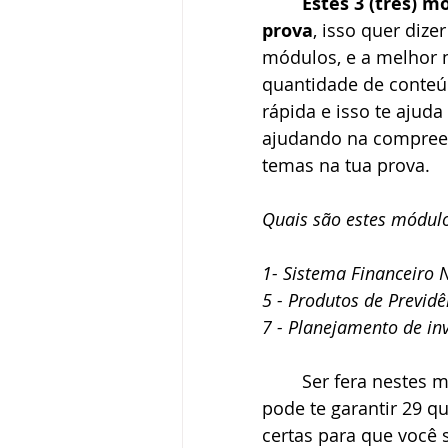
Estes 3 (três) m
prova
, isso quer diz
módulos, e a melhor 
quantidade de conteú
rápida e isso te ajuda
ajudando na compreen
temas na tua prova.
Quais são estes módul
1- Sistema Financeiro 
5 - Produtos de Previd
7 - Planejamento de in
	Ser fera nestes módulos irão acelerar tua aprovação no CEA, pois 
pode te garantir 29 q
certas para que você s