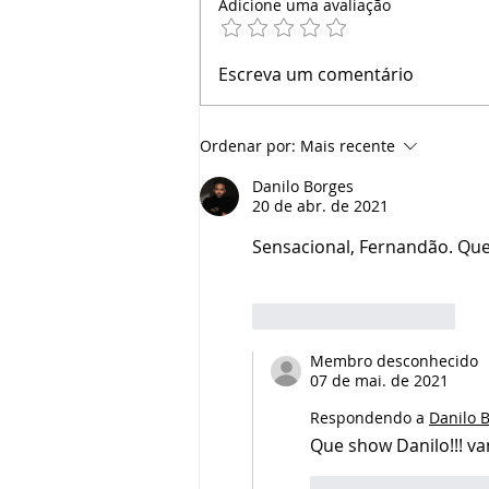
Adicione uma avaliação
Escreva um comentário
CFP: A Certificação que Tra
Sua Carreira no Mercado Fin
Ordenar por:
Mais recente
Danilo Borges
20 de abr. de 2021
Sensacional, Fernandão. Que 
Curtir
Responder
Membro desconhecido
07 de mai. de 2021
Respondendo a
Danilo 
Que show Danilo!!! v
Curtir
Respon