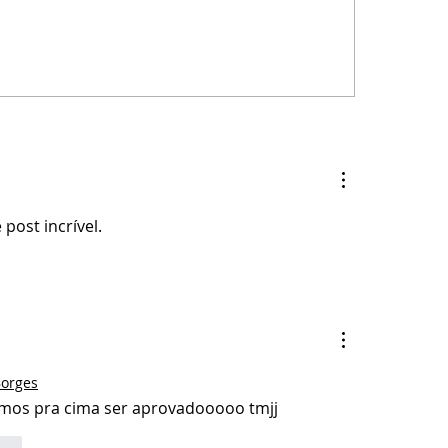
nsforma
Guerra Comercial em 2025: O Qu
anceiro
Está Acontecendo no Mundo — e
Como Isso Afeta o Brasil
post incrível.
Borges
amos pra cima ser aprovadooooo tmjj
der