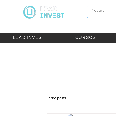
LEAD INVEST
CURSOS
Certificações:
Anbima
:
CPA-10
Todos posts