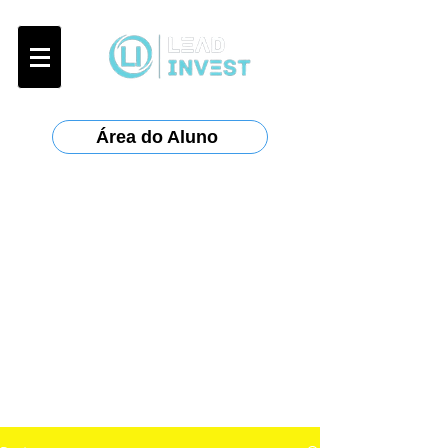
Área do Aluno
Certificações:
Anbima
:
CPA-10, CPA-20, CEA
ANCORD
:
AAI
Planejar
: CFP