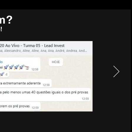
em?
!