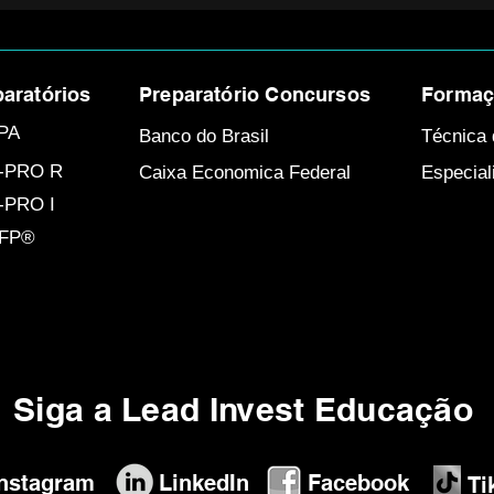
aratórios
Preparatório Concursos
Formaçã
CPA
Banco do Brasil
Técnica 
C-PRO R
Caixa Economica Federal
Especial
-PRO I
CFP®
Siga a Lead Invest Educação
Instagram
LinkedIn
​Facebook
​T