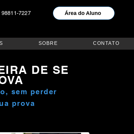
) 98811-7227
Área do Aluno
S
SOBRE
CONTATO
IRA DE SE
OVA
o, sem perder
sua prova