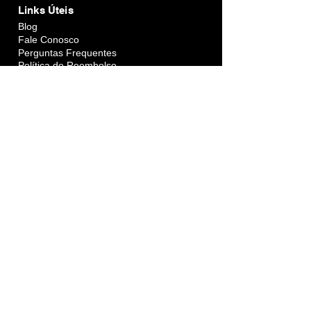
Links Úteis
Blog
Fale Conosco
Perguntas Frequentes
Política de Reembolso
Política de Privacidade
Siga a Lead Invest Educação
YouTube
Instagram
LinkedIn
​Facebook
​TikTok
​Twitter