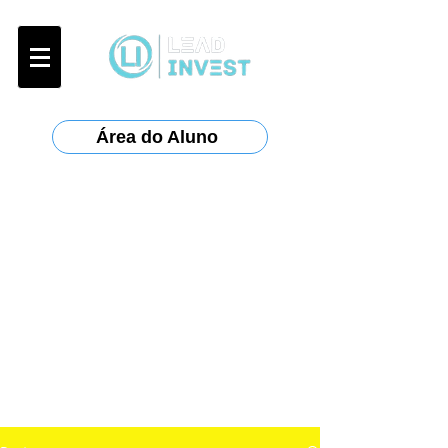
Área do Aluno
Certificações:
Anbima
:
CPA-10, CPA-20, CEA
ANCORD
:
AAI
Planejar
: CFP