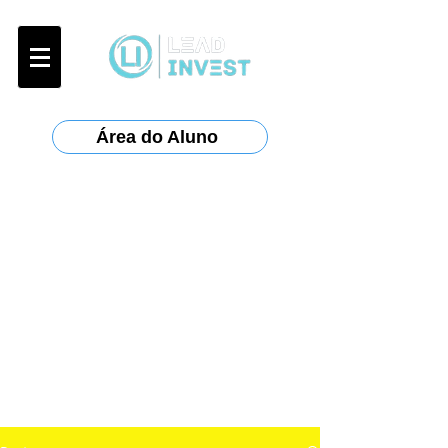
Área do Aluno
Certificações:
Anbima
:
CPA-10, CPA-20, CEA
ANCORD
:
AAI
Planejar
: CFP