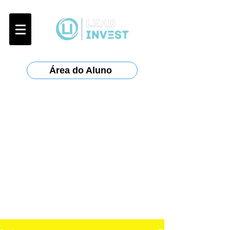
Área do Aluno
Certificações:
Anbima
:
CPA-10, CPA-20, CEA
ANCORD
:
AAI
Planejar
: CFP