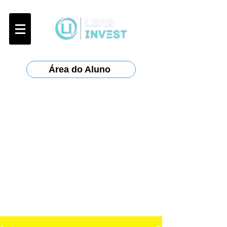
Área do Aluno
Certificações:
Anbima
:
CPA-10, CPA-20, CEA
ANCORD
:
AAI
Planejar
: CFP