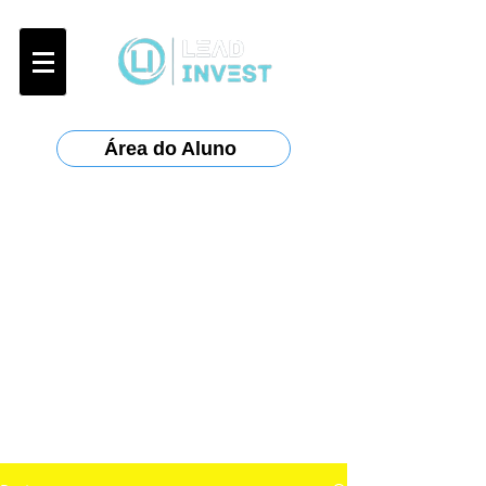
Área do Aluno
Certificações:
Anbima
:
CPA-10, CPA-20, CEA
ANCORD
:
AAI
Planejar
: CFP