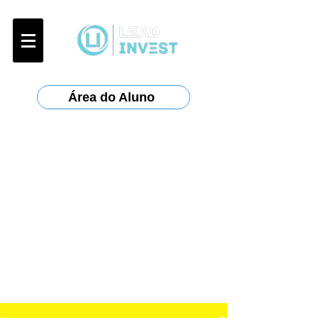
Área do Aluno
Certificações:
Anbima
:
CPA-10, CPA-20, CEA
ANCORD
:
AAI
Planejar
: CFP