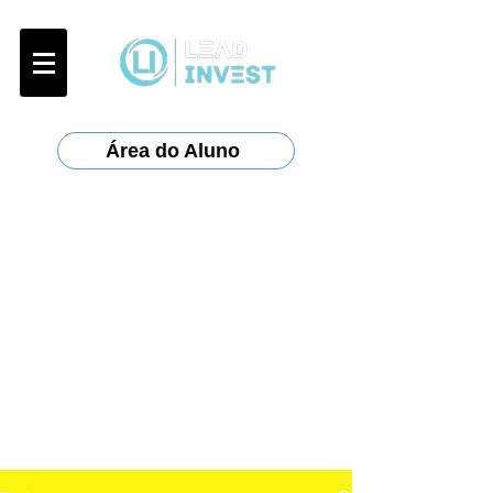
Área do Aluno
Certificações:
Anbima
:
CPA-10, CPA-20, CEA
ANCORD
:
AAI
Planejar
: CFP